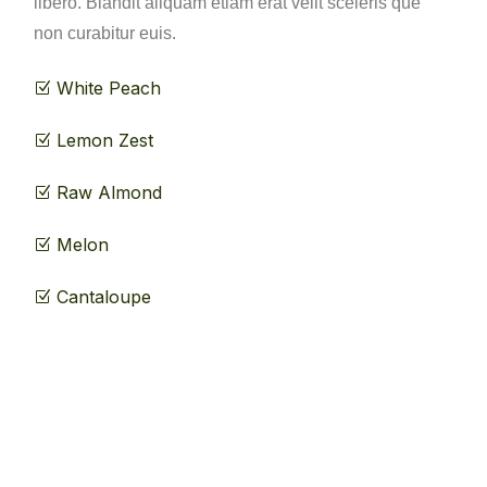
libero. Blandit aliquam etiam erat velit sceleris que
non curabitur euis.
White Peach
Lemon Zest
Raw Almond
Melon
Cantaloupe