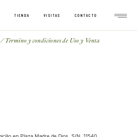
S
TIENDA
VISITAS
CONTACTO
Carrito
Checkout
Termino y condiciones de Uso y Venta
Mi cuenta
Carrito
Checkout
Mi cuenta
cilio en Plaza Madre de Dios, S/N, 11540