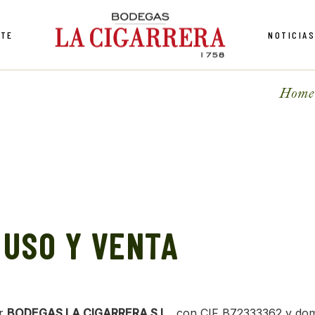
NTE
NOTICIA
Home
 USO Y VENTA
or
BODEGAS LA CIGARRERA S.L.
, con CIF B72333362 y domi