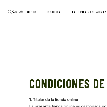
Skip
to
the
Search
INICIO
BODEGA
TABERNA RESTAURA
content
CONDICIONES DE
1. Titular de la tienda online
La presente tienda online es gestionada p