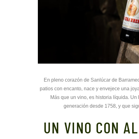
En pleno corazón de Sanlúcar de Barrameda
patios con encanto, nace y envejece una joya 
Más que un vino, es historia líquida. U
generación desde 1758, y que sig
UN VINO CON A