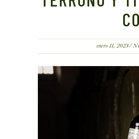
C
enero 11, 2023
N