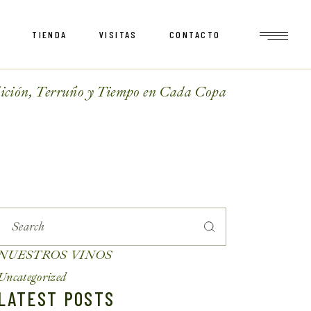
S
TIENDA
VISITAS
CONTACTO
Carrito
Checkout
ición, Terruño y Tiempo en Cada Copa
Mi cuenta
Carrito
Checkout
Mi cuenta
NUESTROS VINOS
Uncategorized
LATEST POSTS