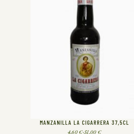
MANZANILLA LA CIGARRERA 37,5CL
4,60
€
-
51,00
€