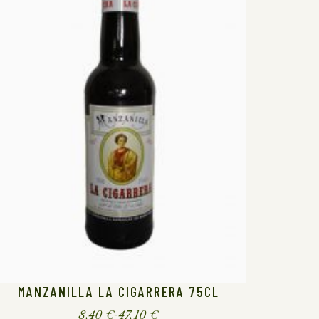
MANZANILLA LA CIGARRERA 75CL
8,40
€
-
47,10
€