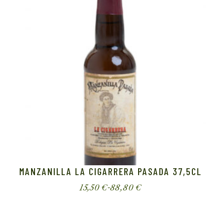
MANZANILLA LA CIGARRERA PASADA 37,5CL
Este
15,50
€
-
88,80
€
producto
Rango
tiene
de
múltiples
precios:
variantes.
desde
Las