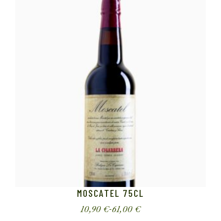
MOSCATEL 75CL
Este
10,90
€
-
61,00
€
producto
Rango
tiene